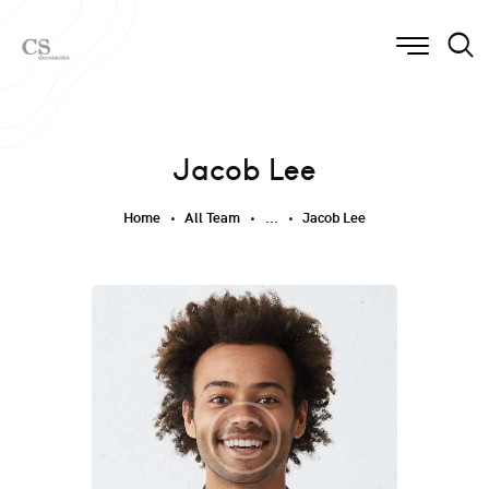
Jacob Lee
Home
All Team
...
Jacob Lee