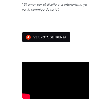
“
El amor por el diseño y el interiorismo
ya
venía conmigo de serie”.
VER NOTA DE PRENSA