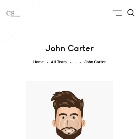
John Carter
Home
All Team
...
John Carter