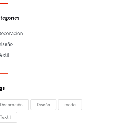
tegories
Decoración
Diseño
extil
gs
Decoración
Diseño
moda
Textil