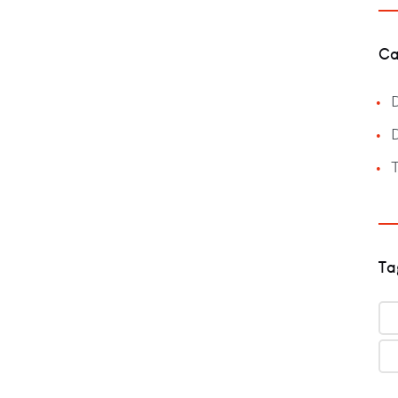
Ca
T
Ta