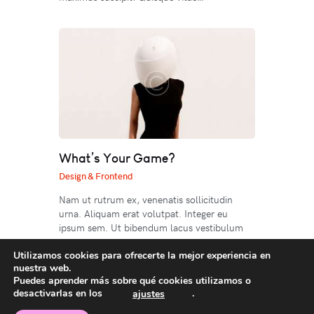
What’s Your Game?
Design & Frontend
Nam ut rutrum ex, venenatis sollicitudin
urna. Aliquam erat volutpat. Integer eu
ipsum sem. Ut bibendum lacus vestibulum
maximus suscipit. Quisque vitae nibh iaculis
neque blandit euismod. Pellentesque
Utilizamos cookies para ofrecerte la mejor experiencia en
nuestra web.
dignissim volutpat orci at interdum. In id
Puedes aprender más sobre qué cookies utilizamos o
ipsum volutpat.
desactivarlas en los
.
ajustes