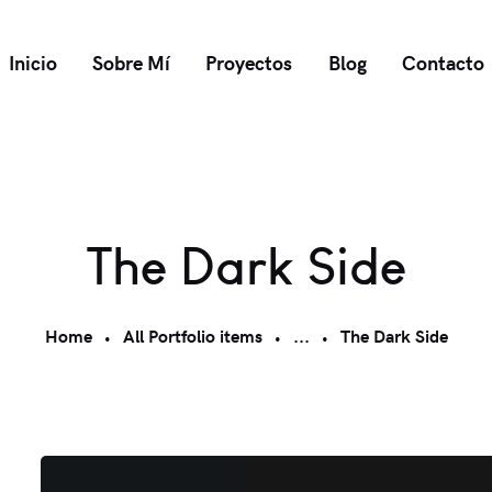
Inicio
Sobre Mí
Proyectos
Blog
Contacto
The Dark Side
Home
All Portfolio items
...
The Dark Side