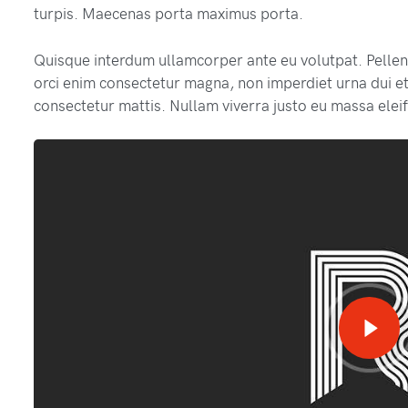
turpis. Maecenas porta maximus porta.
Quisque interdum ullamcorper ante eu volutpat. Pellent
orci enim consectetur magna, non imperdiet urna dui et
consectetur mattis. Nullam viverra justo eu massa elei