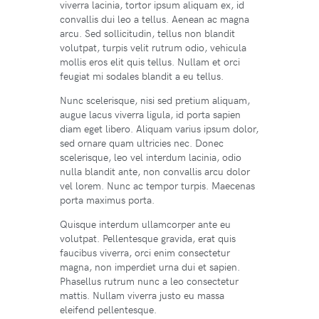
viverra lacinia, tortor ipsum aliquam ex, id
convallis dui leo a tellus. Aenean ac magna
arcu. Sed sollicitudin, tellus non blandit
volutpat, turpis velit rutrum odio, vehicula
mollis eros elit quis tellus. Nullam et orci
feugiat mi sodales blandit a eu tellus.
Nunc scelerisque, nisi sed pretium aliquam,
augue lacus viverra ligula, id porta sapien
diam eget libero. Aliquam varius ipsum dolor,
sed ornare quam ultricies nec. Donec
scelerisque, leo vel interdum lacinia, odio
nulla blandit ante, non convallis arcu dolor
vel lorem. Nunc ac tempor turpis. Maecenas
porta maximus porta.
Quisque interdum ullamcorper ante eu
volutpat. Pellentesque gravida, erat quis
faucibus viverra, orci enim consectetur
magna, non imperdiet urna dui et sapien.
Phasellus rutrum nunc a leo consectetur
mattis. Nullam viverra justo eu massa
eleifend pellentesque.