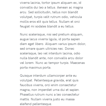
viverra lacinia, tortor ipsum aliquam ex, id
convallis dui leo a tellus. Aenean ac magna
arcu. Sed sollicitudin, tellus non blandit
volutpat, turpis velit rutrum odio, vehicula
mollis eros elit quis tellus. Nullam et orci
feugiat mi sodales blandit a eu tellus.
Nunc scelerisque, nisi sed pretium aliquam,
augue lacus viverra ligula, id porta sapien
diam eget libero. Aliquam varius ipsum dolor,
sed ornare quam ultricies nec. Donec
scelerisque, leo vel interdum lacinia, odio
nulla blandit ante, non convallis arcu dolor
vel lorem. Nunc ac tempor turpis. Maecenas
porta maximus porta.
Quisque interdum ullamcorper ante eu
volutpat. Pellentesque gravida, erat quis
faucibus viverra, orci enim consectetur
magna, non imperdiet urna dui et sapien.
Phasellus rutrum nunc a leo consectetur
mattis. Nullam viverra justo eu massa
eleifend pellentesque.