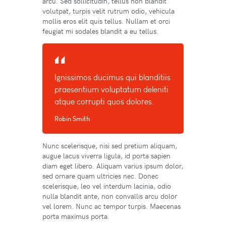
arcu. Sed sollicitudin, tellus non blandit
volutpat, turpis velit rutrum odio, vehicula
mollis eros elit quis tellus. Nullam et orci
feugiat mi sodales blandit a eu tellus.
Ignissimos ducimus qui blanditiis
praesentium voluptatum deleniti
atque corrupti quos dolores.
Robin Smith
Nunc scelerisque, nisi sed pretium aliquam,
augue lacus viverra ligula, id porta sapien
diam eget libero. Aliquam varius ipsum dolor,
sed ornare quam ultricies nec. Donec
scelerisque, leo vel interdum lacinia, odio
nulla blandit ante, non convallis arcu dolor
vel lorem. Nunc ac tempor turpis. Maecenas
porta maximus porta.